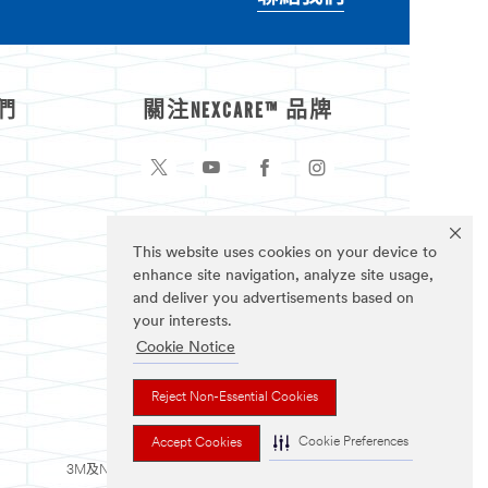
們
關注NEXCARE™ 品牌
This website uses cookies on your device to
enhance site navigation, analyze site usage,
and deliver you advertisements based on
your interests.
Cookie Notice
Reject Non-Essential Cookies
Cookie Preferences
Accept Cookies
3M及Nexcare為3M公司註冊商標。