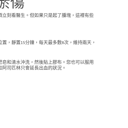
瘀傷
須立刻看醫生。但如果只是起了腫塊，這裡有些
置，靜置15分鐘，每天最多敷8次，維持兩天，
肥皂和清水沖洗，然後貼上膠布。您也可以服用
和阿司匹林只會延長出血的狀況。