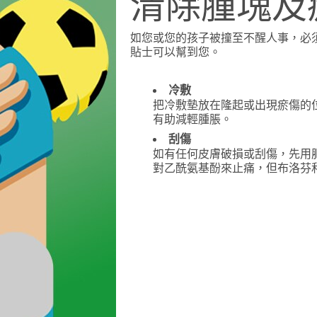
清除腫塊及
如您或您的孩子被撞至不醒人事，必
貼士可以幫到您。
冷敷
把冷敷墊放在隆起或出現瘀傷的位
有助減輕腫脹。
刮傷
如有任何皮膚破損或刮傷，先用
對乙酰氨基酚來止痛，但布洛芬